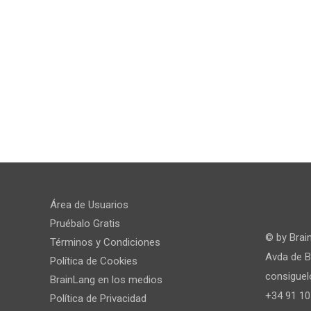
Área de Usuarios
Pruébalo Gratis
© by
Brai
Términos y Condiciones
Avda de B
Política de Cookies
consigue
BrainLang en los medios
+34 91 10
Política de Privacidad