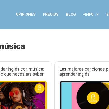
OPINIONES
PRECIOS
BLOG
+INFO
E
 música
der inglés con música:
Las mejores canciones p
lo que necesitas saber
aprender inglés