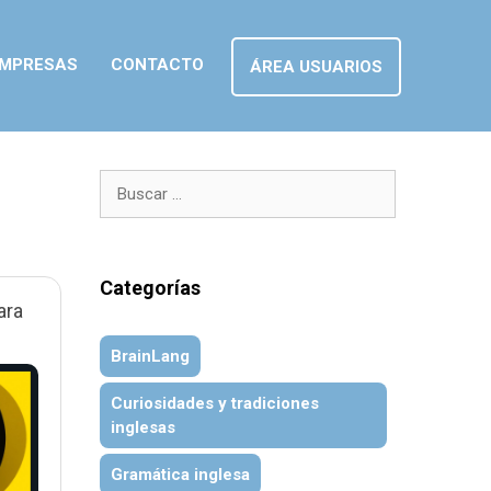
MPRESAS
CONTACTO
ÁREA USUARIOS
Buscar:
Categorías
ara
BrainLang
Curiosidades y tradiciones
inglesas
Gramática inglesa