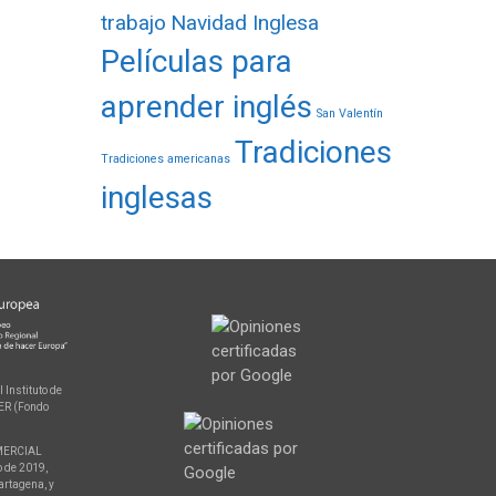
trabajo
Navidad Inglesa
Películas para
aprender inglés
San Valentín
Tradiciones
Tradiciones americanas
inglesas
 Instituto de
DER (Fondo
OMERCIAL
 de 2019,
artagena, y