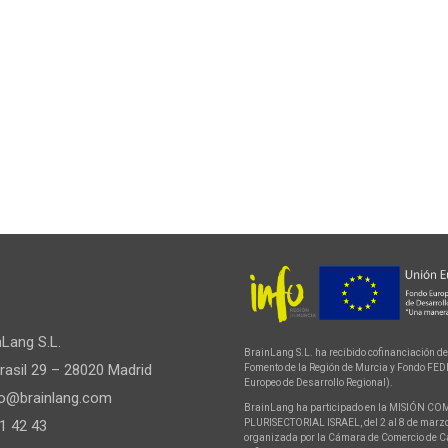
nLang S.L.
BrainLang S.L. ha recibido cofinanciación del
rasil 29 – 28020 Madrid
Fomento de la Región de Murcia y Fondo FE
Europeo de Desarrollo Regional).
lo@brainlang.com
BrainLang ha participado en la MISIÓN C
PLURISECTORIAL ISRAEL, del 2 al 8 de marzo
1 42 43
organizada por la Cámara de Comercio de C