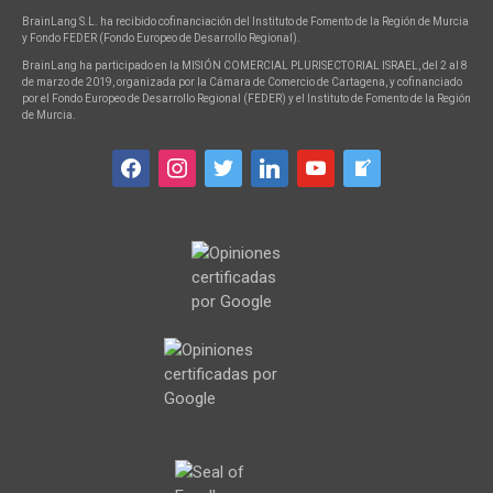
BrainLang S.L. ha recibido cofinanciación del Instituto de Fomento de la Región de Murcia
y Fondo FEDER (Fondo Europeo de Desarrollo Regional).
BrainLang ha participado en la MISIÓN COMERCIAL PLURISECTORIAL ISRAEL, del 2 al 8
de marzo de 2019, organizada por la Cámara de Comercio de Cartagena, y cofinanciado
por el Fondo Europeo de Desarrollo Regional (FEDER) y el Instituto de Fomento de la Región
de Murcia.
facebook
instagram
twitter
linkedin
youtube
welcome-
write-
blog