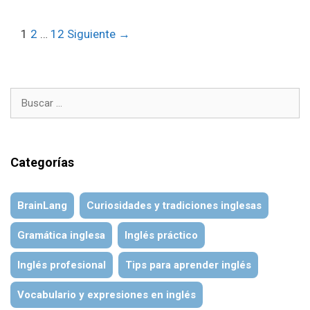
Navegación
1
2
…
12
Siguiente →
de
entradas
Buscar:
Categorías
BrainLang
Curiosidades y tradiciones inglesas
Gramática inglesa
Inglés práctico
Inglés profesional
Tips para aprender inglés
Vocabulario y expresiones en inglés