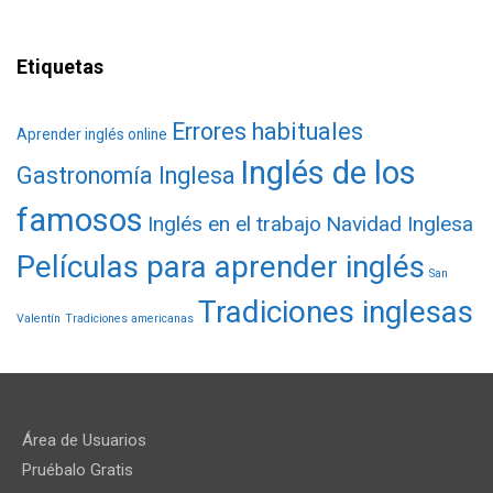
Etiquetas
Errores habituales
Aprender inglés online
Inglés de los
Gastronomía Inglesa
famosos
Inglés en el trabajo
Navidad Inglesa
Películas para aprender inglés
San
Tradiciones inglesas
Valentín
Tradiciones americanas
Área de Usuarios
Pruébalo Gratis