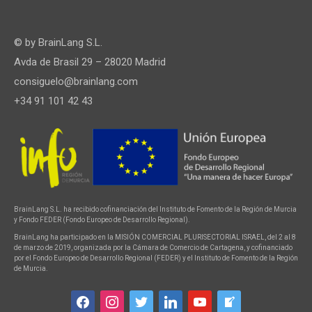
© by
BrainLang S.L.
Avda de Brasil 29 – 28020 Madrid
consiguelo@brainlang.com
+34 91 101 42 43
BrainLang S.L. ha recibido cofinanciación del Instituto de Fomento de la Región de Murcia
y Fondo FEDER (Fondo Europeo de Desarrollo Regional).
BrainLang ha participado en la MISIÓN COMERCIAL PLURISECTORIAL ISRAEL, del 2 al 8
de marzo de 2019, organizada por la Cámara de Comercio de Cartagena, y cofinanciado
por el Fondo Europeo de Desarrollo Regional (FEDER) y el Instituto de Fomento de la Región
de Murcia.
facebook
instagram
twitter
linkedin
youtube
welcome-