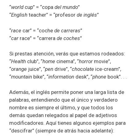
“
world
cup” = “copa
del mundo
”
“
English
teacher” = “profesor
de inglés
”
“
race
car” = “coche
de carreras
”
“
car
race” = “carrera
de coches
”
Si prestas atención, verás que estamos rodeados:
“
Health
club”, “
home
cinema”, “
horror
movie”,
“
orange
juice”, “
pen
drive”, “
chocolate
ice-cream”,
“
mountain
bike”, “
information
desk”, “
phone
book”. . .
Además, el inglés permite poner una larga lista de
palabras, entendiendo que el único y verdadero
nombre es siempre el último, y que todos los
demás quedan relegados al papel de adjetivos
modificadores. Aquí tienes algunos ejemplos para
“descifrar” (siempre de atrás hacia adelante):