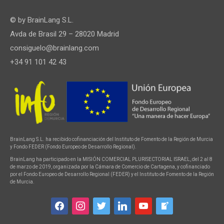
© by
BrainLang S.L.
Avda de Brasil 29 – 28020 Madrid
consiguelo@brainlang.com
+34 91 101 42 43
BrainLang S.L. ha recibido cofinanciación del Instituto de Fomento de la Región de Murcia
y Fondo FEDER (Fondo Europeo de Desarrollo Regional).
BrainLang ha participado en la MISIÓN COMERCIAL PLURISECTORIAL ISRAEL, del 2 al 8
de marzo de 2019, organizada por la Cámara de Comercio de Cartagena, y cofinanciado
por el Fondo Europeo de Desarrollo Regional (FEDER) y el Instituto de Fomento de la Región
de Murcia.
facebook
instagram
twitter
linkedin
youtube
welcome-
write-