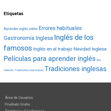
Etiquetas
Errores habituales
Aprender inglés online
Inglés de los
Gastronomía Inglesa
famosos
Inglés en el trabajo
Navidad Inglesa
Películas para aprender inglés
San
Tradiciones inglesas
Valentín
Tradiciones americanas
Área de Usuarios
Pruébalo Gratis
Términos y Condiciones