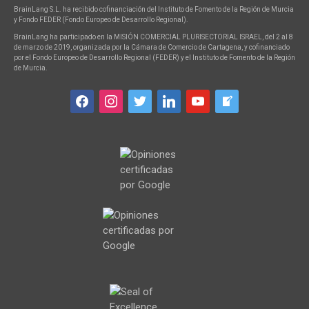
BrainLang S.L. ha recibido cofinanciación del Instituto de Fomento de la Región de Murcia
y Fondo FEDER (Fondo Europeo de Desarrollo Regional).
BrainLang ha participado en la MISIÓN COMERCIAL PLURISECTORIAL ISRAEL, del 2 al 8
de marzo de 2019, organizada por la Cámara de Comercio de Cartagena, y cofinanciado
por el Fondo Europeo de Desarrollo Regional (FEDER) y el Instituto de Fomento de la Región
de Murcia.
facebook
instagram
twitter
linkedin
youtube
welcome-
write-
blog