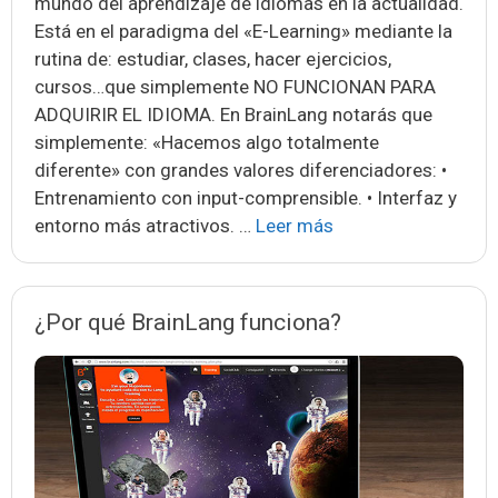
mundo del aprendizaje de idiomas en la actualidad.
Está en el paradigma del «E-Learning» mediante la
rutina de: estudiar, clases, hacer ejercicios,
cursos…que simplemente NO FUNCIONAN PARA
ADQUIRIR EL IDIOMA. En BrainLang notarás que
simplemente: «Hacemos algo totalmente
diferente» con grandes valores diferenciadores: •
Entrenamiento con input-comprensible. • Interfaz y
¿Por
entorno más atractivos. …
Leer más
qué
BrainLang
es
¿Por qué BrainLang funciona?
diferente?