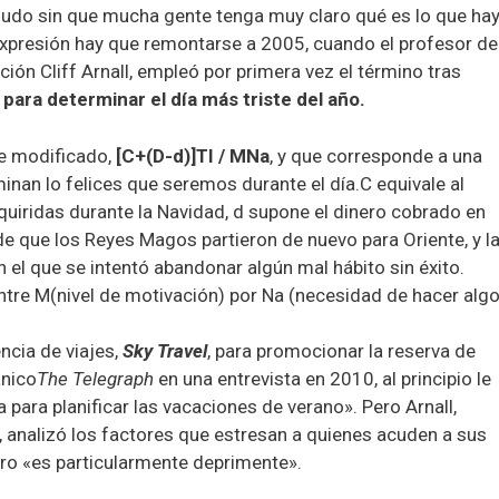
nudo sin que mucha gente tenga muy claro qué es lo que ha
 expresión hay que remontarse a 2005, cuando el profesor de
ción Cliff Arnall, empleó por primera vez el término tras
para determinar el día más triste del año.
ue modificado,
[C+(D-d)]TI / MNa
, y que corresponde a una
inan lo felices que seremos durante el día.C equivale al
quiridas durante la Navidad, d supone el dinero cobrado en
e que los Reyes Magos partieron de nuevo para Oriente, y la 
en el que se intentó abandonar algún mal hábito sin éxito.
 entre M(nivel de motivación) por Na (necesidad de hacer algo
encia de viajes,
Sky Travel
, para promocionar la reserva de
ánico
The Telegraph
en una entrevista en 2010, al principio le
a para planificar las vacaciones de verano». Pero Arnall,
, analizó los factores que estresan a quienes acuden a sus
nero «es particularmente deprimente».