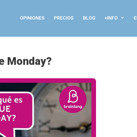
OPINIONES
PRECIOS
BLOG
+INFO
E
ue Monday?