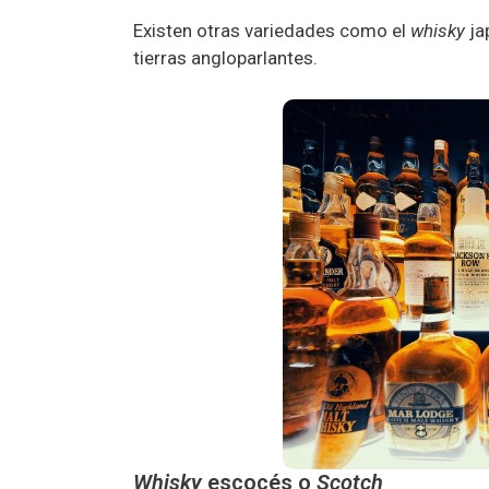
Existen otras variedades como el
whisky
ja
tierras angloparlantes.
Whisky
escocés o
Scotch