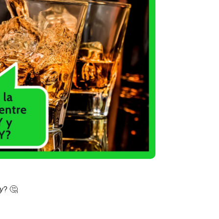
y
? 🤔