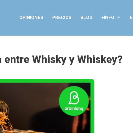
OPINIONES
PRECIOS
BLOG
+INFO
E
ia entre Whisky y Whiskey?