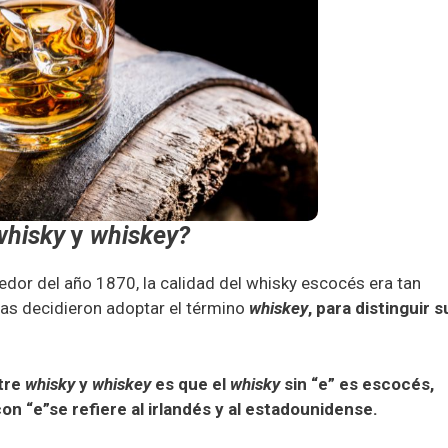
whisky
y
whiskey?
edor del año 1870, la calidad del whisky escocés era tan
nas decidieron adoptar el término
whiskey
, para distinguir s
ntre
whisky
y
whiskey
es que el
whisky
sin “e” es escocés,
on “e”se refiere al irlandés y al estadounidense.