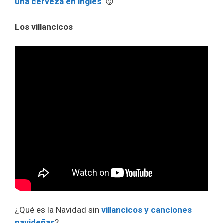
una cerveza en inglés
. 😜
Los villancicos
¿Qué es la Navidad sin
villancicos y canciones
navideñas
?