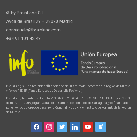
© by
BrainLang S.L.
Avda de Brasil 29 – 28020 Madrid
consiguelo@brainlang.com
+34 91 101 42 43
BrainLang S.L. ha recibido cofinanciación del Instituto de Fomento de la Región de Murcia
y Fondo FEDER (Fondo Europeo de Desarrollo Regional).
BrainLang ha participado en la MISIÓN COMERCIAL PLURISECTORIAL ISRAEL, del 2 al 8
de marzo de 2019, organizada por la Cámara de Comercio de Cartagena, y cofinanciado
por el Fondo Europeo de Desarrollo Regional (FEDER) y el Instituto de Fomento de la Región
de Murcia.
facebook
instagram
twitter
linkedin
youtube
welcome-
write-