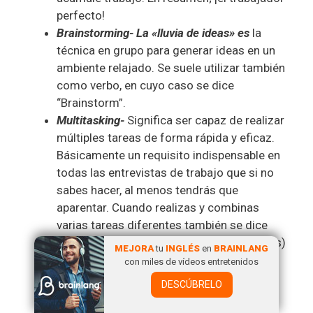
perfecto!
Brainstorming- La «lluvia de ideas» es
la
técnica en grupo para generar ideas en un
ambiente relajado. Se suele utilizar también
como verbo, en cuyo caso se dice
“Brainstorm”.
Multitasking-
Significa ser capaz de realizar
múltiples tareas de forma rápida y eficaz.
Básicamente un requisito indispensable en
todas las entrevistas de trabajo que si no
sabes hacer, al menos tendrás que
aparentar. Cuando realizas y combinas
varias tareas diferentes también se dice
Wear many hats
(Llevar muchos sombreros)
MEJORA
tu
INGLÉS
en
BRAINLANG
Cutting Edge-
se usa para describir lo más
con miles de vídeos entretenidos
nuevo, lo más
cool
, lo más moderno y
DESCÚBRELO
rompedor en el desarrollo de algo.
Especialmente se utiliza para referirse a la