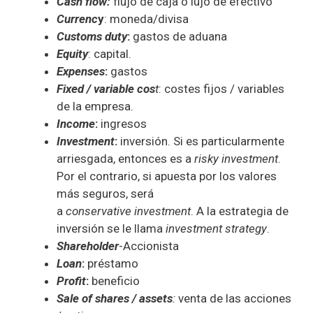
Cash flow:
flujo de caja o lujo de efectivo
Currenc
y
: moneda/divisa
Customs duty
:
gastos de aduana
Equity
: capital.
Expenses
:
gastos
Fixed / variable cos
t
: costes fijos / variables
de la empresa.
Income
:
ingresos
Investment
:
inversión. Si es particularmente
arriesgada, entonces es a
risky investment
.
Por el contrario, si apuesta por los valores
más seguros, será
a
conservative investment
. A la estrategia de
inversión se le llama
investment strategy
.
Shareholder
-Accionista
Loan
:
préstamo
Profit
:
beneficio
Sale of shares / assets
:
venta de las acciones