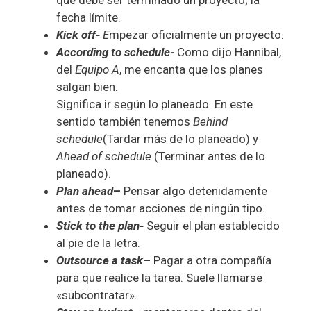
que debe ser terminado un proyecto; la
fecha límite.
Kick off-
E
mpezar oficialmente un proyecto.
According to schedule-
Como dijo Hannibal,
del
Equipo A
, me encanta que los planes
salgan bien.
Significa ir según lo planeado. En este
sentido también tenemos
Behind
schedule
(Tardar más de lo planeado) y
Ahead of schedule
(Terminar antes de lo
planeado).
Plan ahead
–
Pensar algo detenidamente
antes de tomar acciones de ningún tipo.
Stick to the plan-
Seguir el plan establecido
al pie de la letra.
Outsource a task
–
Pagar a otra compañía
para que realice la tarea. Suele llamarse
«subcontratar».