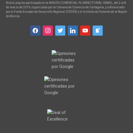
BrainLang ha participado en la MISIÓN COMERCIAL PLURISECTORIAL ISRAEL, del 2 al 8
de marzo de 2019, organizada por la Cámara de Comercio de Cartagena, y cofinanciado
por el Fondo Europeo de Desarrollo Regional (FEDER) y el Instituto de Fomento de la Región
de Murcia.
facebook
instagram
twitter
linkedin
youtube
welcome-
write-
blog