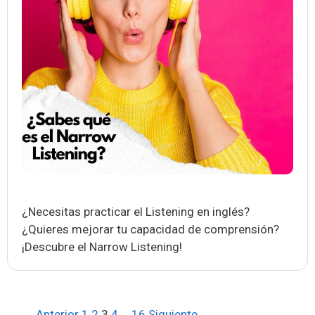
¿Necesitas practicar el Listening en inglés?
¿Quieres mejorar tu capacidad de comprensión?
¡Descubre el Narrow Listening!
Navegación
← Anterior
1
2
3
4
…
16
Siguiente →