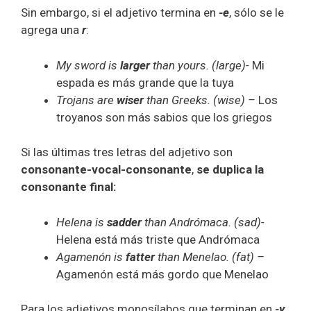
Sin embargo, si el adjetivo termina en
-e
, sólo se le
agrega una
r
:
My sword is
larger
than yours. (large)-
Mi
espada es más grande que la tuya
Trojans are
wiser
than Greeks. (wise) –
Los
troyanos son más sabios que los griegos
Si las últimas tres letras del adjetivo son
consonante-vocal-consonante
,
se duplica la
consonante final:
Helena is
sadder
than Andrómaca. (sad)-
Helena está más triste que Andrómaca
Agamenón is
fatter
than Menelao. (fat) –
Agamenón está más gordo que Menelao
Para los adjetivos monosílabos que terminan en
-y
,