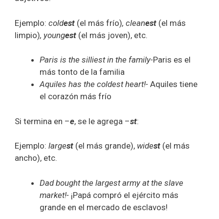
Ejemplo:
cold
est
(el más frío)
,
clean
est
(el más
limpio)
, young
est
(el más joven), etc.
Paris is the silliest in the family-
Paris es el
más tonto de la familia
Aquiles has the coldest heart!-
Aquiles tiene
el corazón más frío
Si termina en –
e
, se le agrega –
st
:
Ejemplo:
large
st
(el más grande),
wide
st
(el más
ancho), etc.
Dad bought the largest army at the slave
market!-
¡Papá compró el ejército más
grande en el mercado de esclavos!