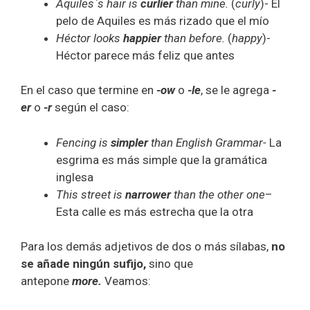
Aquiles`s hair is
curlier
than mine.
(
curly
)- El
pelo de Aquiles es más rizado que el mío
Héctor looks
happier
than before.
(
happy
)-
Héctor parece más feliz que antes
En el caso que termine en
-ow
o
-le
, se le agrega
-
er
o
-r
según el caso:
Fencing is
simpler
than English Grammar-
La
esgrima es más simple que la gramática
inglesa
This street is
narrower
than the other one
–
Esta calle es más estrecha que la otra
Para los demás adjetivos de dos o más sílabas,
no
se añade ningún sufijo,
sino que
antepone
more.
Veamos: