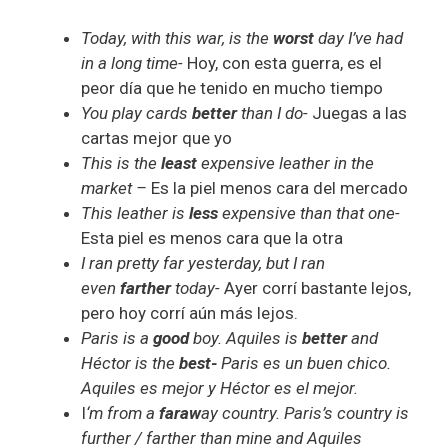
Today, with this war, is the
worst
day I’ve had
in a long time-
Hoy, con esta guerra, es el
peor día que he tenido en mucho tiempo
You play cards
better
than I do-
Juegas a las
cartas mejor que yo
This is the
least
expensive leather in the
market –
Es la piel menos cara del mercado
This leather is
less
expensive than that one-
Esta piel es menos cara que la otra
I ran pretty far yesterday, but I ran
even
farther
today-
Ayer corrí bastante lejos,
pero hoy corrí aún más lejos.
Paris is a
good
boy. Aquiles is
better
and
Héctor is the
best-
Paris es un buen chico.
Aquiles es mejor y Héctor es el mejor.
I
‘m from a
faraw
ay country. Paris’s country is
further / farther than mine and Aquiles