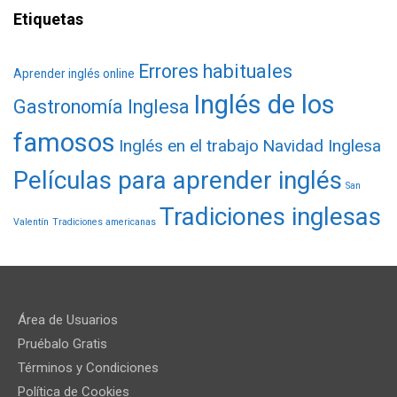
Etiquetas
Errores habituales
Aprender inglés online
Inglés de los
Gastronomía Inglesa
famosos
Inglés en el trabajo
Navidad Inglesa
Películas para aprender inglés
San
Tradiciones inglesas
Valentín
Tradiciones americanas
Área de Usuarios
Pruébalo Gratis
Términos y Condiciones
Política de Cookies