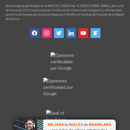
BrainLang ha participado en la MISIÓN COMERCIAL PLURISECTORIAL ISRAEL, del 2 al 8
de marzo de 2019, organizada por la Cámara de Comercio de Cartagena, y cofinanciado
por el Fondo Europeo de Desarrollo Regional (FEDER) y el Instituto de Fomento de la Región
de Murcia.
facebook
instagram
twitter
linkedin
youtube
welcome-
write-
blog
MEJORA
tu
INGLÉS
en
BRAINLANG