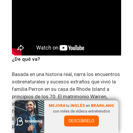
¿De qué va?
Basada en una historia real, narra los encuentros
sobrenaturales y sucesos extraños que vivió la
familia Perron en su casa de Rhode Island a
principios de los 70. El matrimonio Warren,
investigadores de renombre en el mundo de los
MEJORA
tu
INGLÉS
en
BRAINLANG
fenómenos paranormales, acudieron a la
con miles de vídeos entretenidos
llamada de esta familia aterrorizada por la
DESCÚBRELO
presencia en su granja de seres malignos.