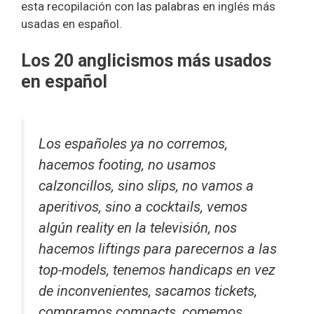
esta recopilación con las palabras en inglés más
usadas en español.
Los 20 anglicismos más usados
en español
Los españoles ya no corremos,
hacemos
footing
, no usamos
calzoncillos, sino
slips,
no vamos a
aperitivos, sino a
cocktails
, vemos
algún
reality
en la televisión, nos
hacemos l
iftings
para parecernos a las
top-model
s, tenemos
handicaps
en vez
de inconvenientes, sacamos
tickets,
compramos
compacts,
comemos