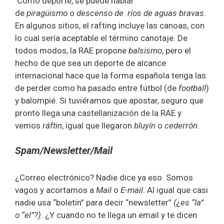
Como deporte, se puede hablar
de
piragüismo
o
descenso de ríos de aguas bravas
.
En algunos sitios, el rafting incluye las canoas, con
lo cual sería aceptable el término canotaje. De
todos modos, la RAE propone
balsismo
, pero el
hecho de que sea un deporte de alcance
internacional hace que la forma española tenga las
de perder como ha pasado entre fútbol (de
football
)
y balompié. Si tuviéramos que apostar, seguro que
pronto llega una castellanización de la RAE y
vemos
ráftin
, igual que llegaron
bluyín
o
cederrón
.
Spam
/Newsletter/Mail
¿Correo electrónico? Nadie dice ya eso. Somos
vagos y acortamos a
Mail
o
E-mail
. Al igual que casi
nadie usa “boletín” para decir “newsletter”
(¿es “la”
o “el”?)
. ¿Y cuando no te llega un email y te dicen