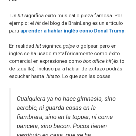
Un
hit
significa éxito musical o pieza famosa. Por
ejemplo: el
hit
del blog de BrainLang es un artículo
para
aprender a hablar inglés como Donal Trump
.
En realidad
hit
significa
golpe
o golpear, pero en
inglés se ha usado metafóricamente como éxito
comercial en expresiones como
box office hit
(éxito
de taquilla). Incluso para hablar de exitazo podrás
escuchar hasta
hitazo
. Lo que son las cosas.
Cualquiera ya no hace
gimnasia,
sino
aerobic, ni guarda cosas en la
fiambrera, sino en la
topper
, ni come
panceta, sino
bacon
. Pocos tienen
vestíbulo en casa, que se ha