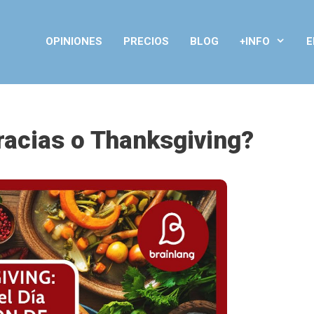
OPINIONES
PRECIOS
BLOG
+INFO
E
racias o Thanksgiving?