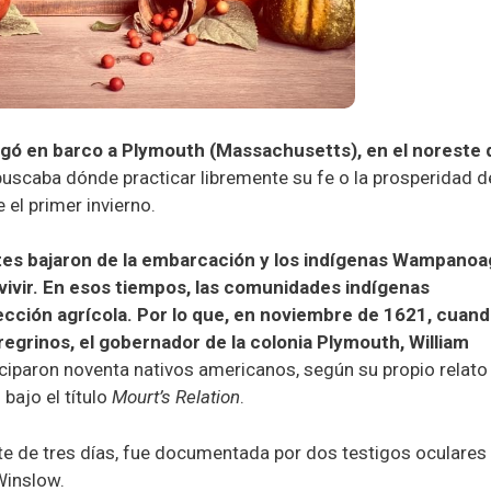
egó en barco a Plymouth (Massachusetts), en el noreste 
uscaba dónde practicar libremente su fe o la prosperidad d
el primer invierno.
ntes bajaron de la embarcación y los indígenas Wampanoa
evivir. En esos tiempos, las comunidades indígenas
lección agrícola. Por lo que, en noviembre de 1621, cuan
regrinos, el gobernador de la colonia Plymouth, William
iciparon noventa nativos americanos, según su propio relato
bajo el título
Mourt’s Relation
.
ete de tres días, fue documentada por dos testigos oculares
Winslow.