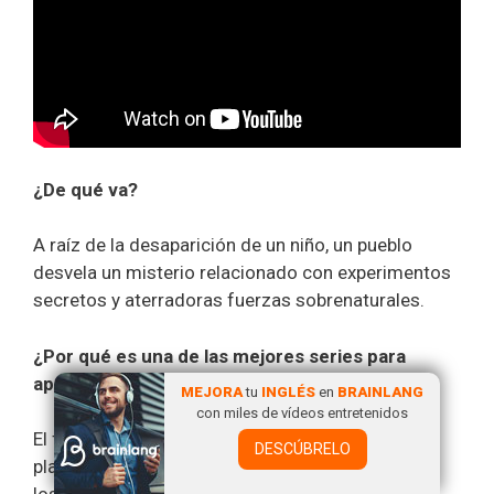
¿De qué va?
A raíz de la desaparición de un niño, un pueblo
desvela un misterio relacionado con experimentos
secretos y aterradoras fuerzas sobrenaturales.
¿Por qué es una de las mejores series para
aprender inglés de nivel intermedio?
MEJORA
tu
INGLÉS
en
BRAINLANG
con miles de vídeos entretenidos
El fenómeno viral del verano del verano de 2017,
DESCÚBRELO
plagado de referencias culturales a la década de