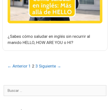
¿Sabes cómo saludar en inglés sin recurrir al
manido HELLO, HOW ARE YOU o HI?
Navegación
← Anterior
1
2
3
Siguiente →
de
entradas
Buscar: