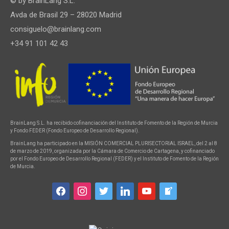
© by
BrainLang S.L.
Avda de Brasil 29 – 28020 Madrid
consiguelo@brainlang.com
+34 91 101 42 43
BrainLang S.L. ha recibido cofinanciación del Instituto de Fomento de la Región de Murcia
y Fondo FEDER (Fondo Europeo de Desarrollo Regional).
BrainLang ha participado en la MISIÓN COMERCIAL PLURISECTORIAL ISRAEL, del 2 al 8
de marzo de 2019, organizada por la Cámara de Comercio de Cartagena, y cofinanciado
por el Fondo Europeo de Desarrollo Regional (FEDER) y el Instituto de Fomento de la Región
de Murcia.
facebook
instagram
twitter
linkedin
youtube
welcome-
write-
blog