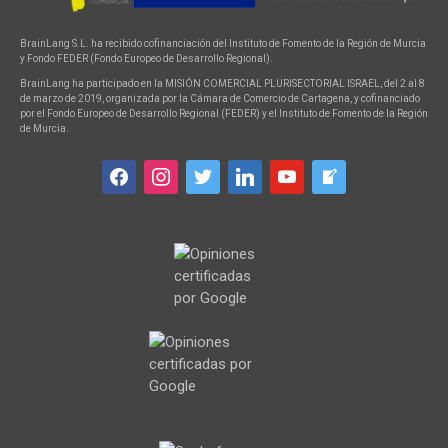
BrainLang S.L. ha recibido cofinanciación del Instituto de Fomento de la Región de Murcia
y Fondo FEDER (Fondo Europeo de Desarrollo Regional).
BrainLang ha participado en la MISIÓN COMERCIAL PLURISECTORIAL ISRAEL, del 2 al 8
de marzo de 2019, organizada por la Cámara de Comercio de Cartagena, y cofinanciado
por el Fondo Europeo de Desarrollo Regional (FEDER) y el Instituto de Fomento de la Región
de Murcia.
facebook
instagram
twitter
linkedin
youtube
welcome-
write-
blog