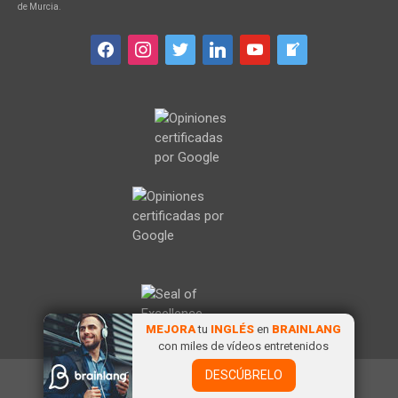
de Murcia.
facebook
instagram
twitter
linkedin
youtube
welcome-
write-
blog
MEJORA
tu
INGLÉS
en
BRAINLANG
con miles de vídeos entretenidos
DESCÚBRELO
© 2026 BrainLang
• Funciona con
GeneratePress