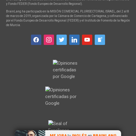
y Fondo FEDER (Fondo Europeo de Desarrollo Regional).
BrainLang ha participado en la MISIÓN COMERCIAL PLURISECTORIAL ISRAEL, del 2 al 8
de marzo de 2019, organizada por la Cámara de Comercio de Cartagena, y cofinanciado
por el Fondo Europeo de Desarrollo Regional (FEDER) y el Instituto de Fomento de la Región
de Murcia.
facebook
instagram
twitter
linkedin
youtube
welcome-
write-
blog
MEJORA
tu
INGLÉS
en
BRAINLANG