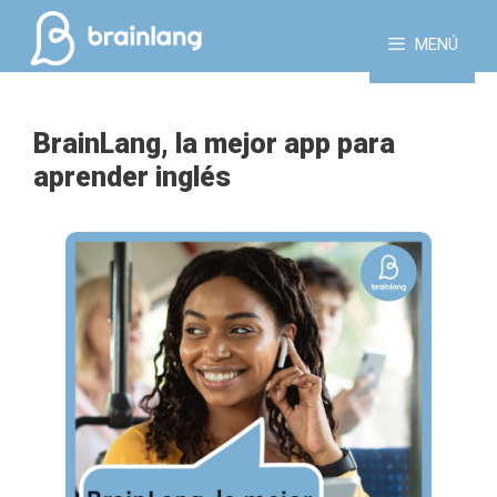
Saltar
al
MENÚ
contenido
BrainLang, la mejor app para
aprender inglés