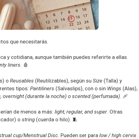
tos que necesitarás.
ca y cotidiana, aunque también puedes referirte a ellas
nty liners
. 🩸
s) o
Reusables
(Reutilizables), según su
Size
(Talla) y
rentes tipos:
Pantiliners
(Salvaslips), con o sin
Wings
(Alas),
ra), overnight (durante la noche) o scented (perfumada)
. 🩹
s serían de menos a más:
light, regular, and super
. Otras
icador) o
string
(cuerda o hilo). 🧵
trual cup/Menstrual Disc
. Pueden ser para
low / high cervix