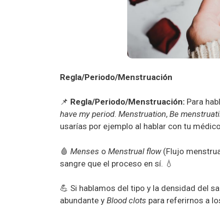
Regla/Periodo/Menstruación
📌
Regla/Periodo/Menstruación:
Para habl
have my period
.
Menstruation
,
Be menstruat
usarías por ejemplo al hablar con tu médico
🩸
Menses
o
Menstrual flow
(Flujo menstrual
sangre que el proceso en sí. 💧
💪 Si hablamos del tipo y la densidad del
abundante y
Blood clots
para referirnos a l