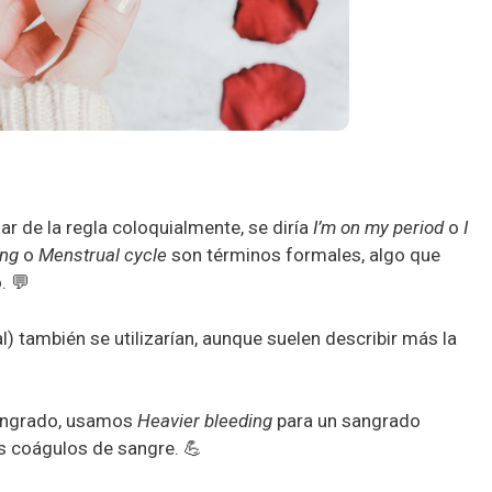
ar de la regla coloquialmente, se diría
I’m on my period
o
I
ing
o
Menstrual cycle
son términos formales, algo que
. 💬
) también se utilizarían, aunque suelen describir más la
 sangrado, usamos
Heavier bleeding
para un sangrado
os coágulos de sangre. 💪