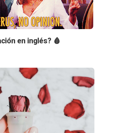
ción en inglés? 🩸