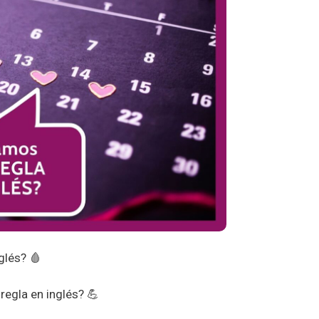
glés? 🩸
regla en inglés? 💪