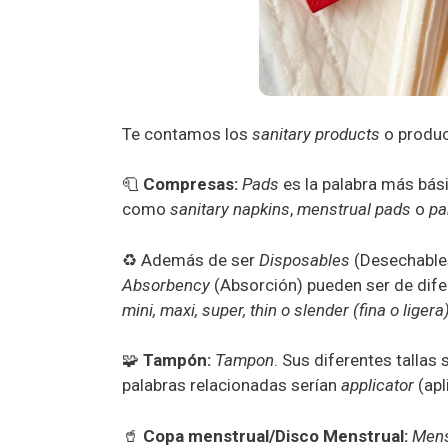
Te contamos los
sanitary products
o produc
🧻
Compresas:
Pads
es la palabra más bási
como
sanitary napkins
,
menstrual pads
o
pa
♻️ Además de ser
Disposables
(Desechable
Absorbency
(Absorción) pueden ser de dife
mini, maxi, super, thin o slender (fina o lige
🧩
Tampón:
Tampon
. Sus diferentes talla
palabras relacionadas serían
applicator
(apl
🥤
Copa menstrual/Disco Menstrual:
Mens