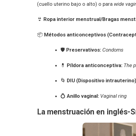
(cuello uterino bajo o alto) o para
wide vagi
👙
Ropa interior menstrual/Bragas menst
📦
Métodos anticonceptivos (Contracept
🛡️
Preservativos:
Condoms
💊
Píldora anticonceptiva:
The pi
🌀
DIU (Dispositivo intrauterino)
💍
Anillo vaginal:
Vaginal ring
La menstruación en inglés-