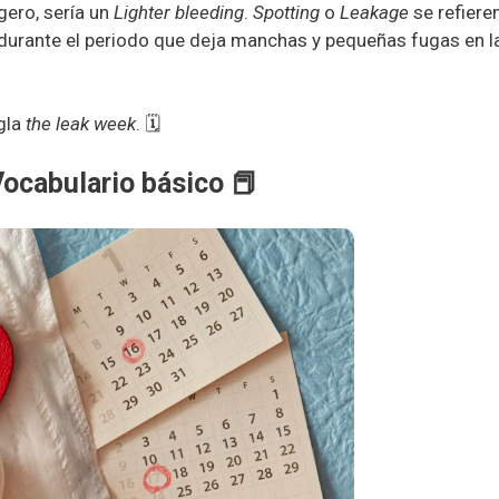
gero, sería un
Lighter bleeding
.
Spotting
o
Leakage
se refiere
durante el periodo que deja manchas y pequeñas fugas en l
egla
the leak week
. 🗓️
Vocabulario básico
📕