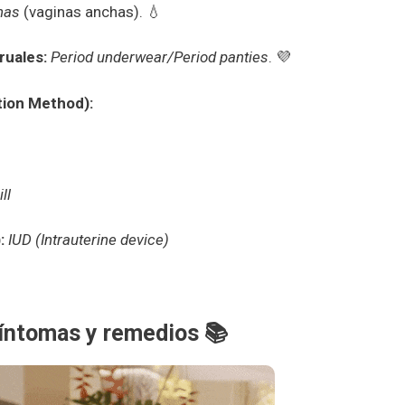
nas
(vaginas anchas). 💧
ruales:
Period underwear/Period panties
. 💜
ion Method):
ll
:
IUD (Intrauterine device)
Síntomas y remedios
📚